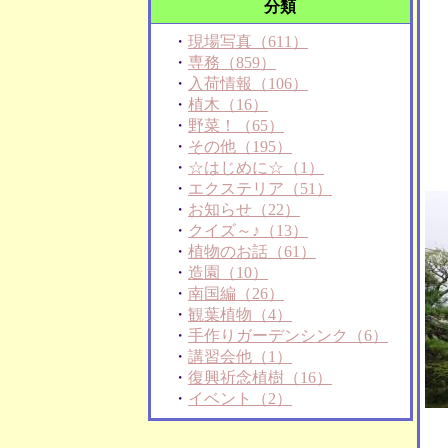
分類
・
現場写真（611）
・
専務（859）
・
入荷情報（106）
・
植木（16）
・
野菜！（65）
・
その他（195）
・
☆はじめに☆（1）
・
エクステリア（51）
・
お知らせ（22）
・
クイズ～♪（13）
・
植物のお話（61）
・
造園（10）
・
南国編（26）
・
観葉植物（4）
・
手作りガーデンシンク（6）
・
講習会他（1）
・
復興祈念植樹（16）
・
イベント（2）