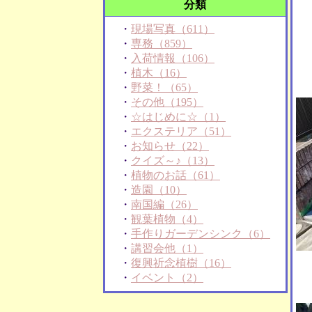
分類
・
現場写真（611）
・
専務（859）
・
入荷情報（106）
・
植木（16）
・
野菜！（65）
・
その他（195）
・
☆はじめに☆（1）
・
エクステリア（51）
・
お知らせ（22）
・
クイズ～♪（13）
・
植物のお話（61）
・
造園（10）
・
南国編（26）
・
観葉植物（4）
・
手作りガーデンシンク（6）
・
講習会他（1）
・
復興祈念植樹（16）
・
イベント（2）