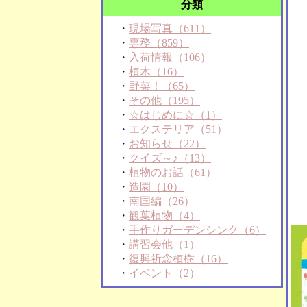
分類
・
現場写真（611）
・
専務（859）
・
入荷情報（106）
・
植木（16）
・
野菜！（65）
・
その他（195）
・
☆はじめに☆（1）
・
エクステリア（51）
・
お知らせ（22）
・
クイズ～♪（13）
・
植物のお話（61）
・
造園（10）
・
南国編（26）
・
観葉植物（4）
・
手作りガーデンシンク（6）
・
講習会他（1）
・
復興祈念植樹（16）
・
イベント（2）