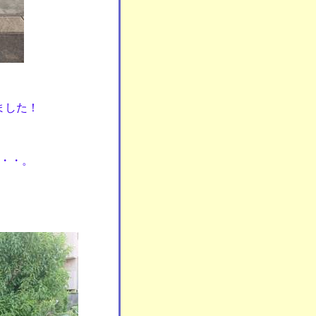
ました！
・・。