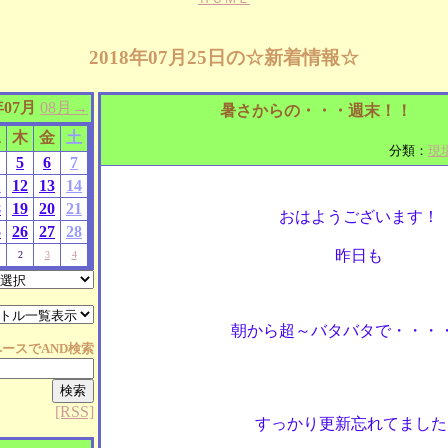
2018年07月25日の☆新着情報☆
年07月
08月→
暑さからの・・・週末！！
水
木
金
土
分類：
現
5
6
7
1
12
13
14
8
19
20
21
おはようございます！
5
26
27
28
昨日も
2
3
4
朝から超～バタバタで・・・
ペースで
AND
検索
[RSS]
すっかり更新忘れてました