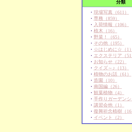
分類
・
現場写真（611）
・
専務（859）
・
入荷情報（106）
・
植木（16）
・
野菜！（65）
・
その他（195）
・
☆はじめに☆（1
・
エクステリア（51
・
お知らせ（22）
・
クイズ～♪（13）
・
植物のお話（61）
・
造園（10）
・
南国編（26）
・
観葉植物（4）
・
手作りガーデンシ
・
講習会他（1）
・
復興祈念植樹（16
・
イベント（2）