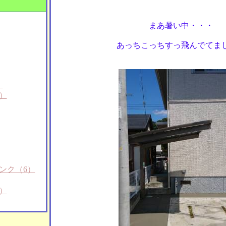
まあ暑い中・・・
あっちこっちすっ飛んでてま
）
）
ンク（6）
）