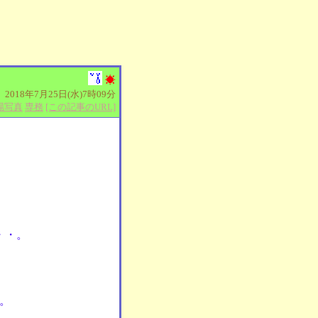
2018年7月25日(水)7時09分
場写真
専務
[この記事のURL]
・・。
。