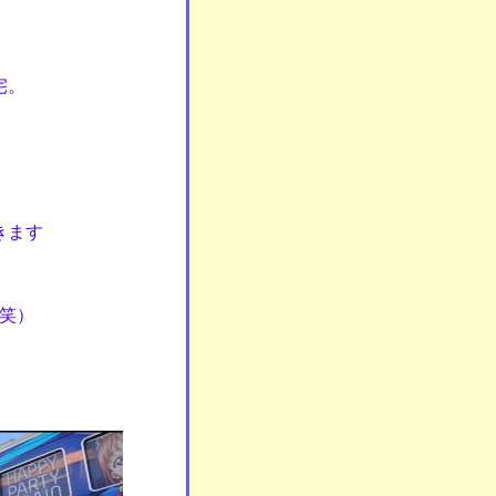
宅。
きます
笑）