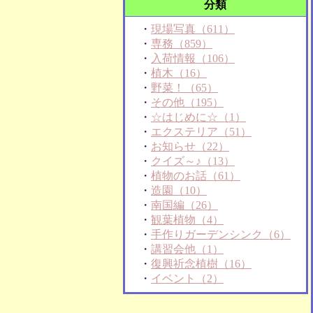
分類
・
現場写真（611）
・
専務（859）
・
入荷情報（106）
・
植木（16）
・
野菜！（65）
・
その他（195）
・
☆はじめに☆（1）
・
エクステリア（51）
・
お知らせ（22）
・
クイズ～♪（13）
・
植物のお話（61）
・
造園（10）
・
南国編（26）
・
観葉植物（4）
・
手作りガーデンシンク（6）
・
講習会他（1）
・
復興祈念植樹（16）
・
イベント（2）